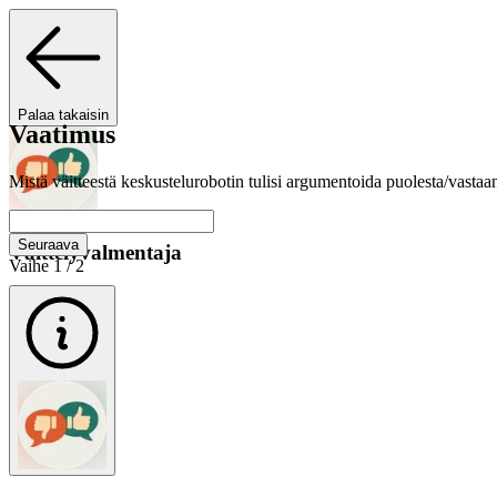
Palaa takaisin
Vaatimus
Mistä väitteestä keskustelurobotin tulisi argumentoida puolesta/vastaa
Seuraava
Väittelyvalmentaja
Vaihe 1 / 2