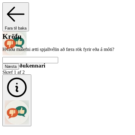
Fara til baka
Kröfu
Hvaða málefni ætti spjallvélin að færa rök fyrir eða á móti?
Rökræðukennari
Næsta
Skref 1 af 2