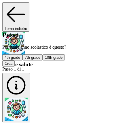
Torna indietro
Passo
Per quale anno scolastico è questo?
4th grade
7th grade
10th grade
Cibo e salute
Crea
Passo 1 di 1