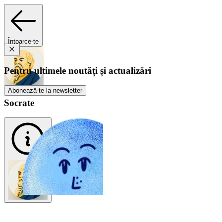
Întoarce-te
Pentru ultimele noutăți și actualizări
Abonează-te la newsletter
Socrate