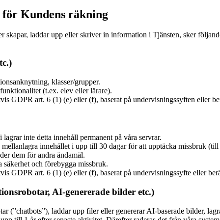
e för Kundens räkning
ller skapar, laddar upp eller skriver in information i Tjänsten, sker föl
c.)
onsanknytning, klasser/grupper.
nktionalitet (t.ex. elev eller lärare).
 GDPR art. 6 (1) (e) eller (f), baserat på undervisningssyften eller berä
 lagrar inte detta innehåll permanent på våra servrar.
llanlagra innehållet i upp till 30 dagar för att upptäcka missbruk (till e
nder dem för andra ändamål.
lla säkerhet och förebygga missbruk.
 GDPR art. 6 (1) (e) eller (f), baserat på undervisningssyfte eller berät
onsrobotar, AI-genererade bilder etc.)
(”chatbots”), laddar upp filer eller genererar AI-baserade bilder, lagra
r upp till 1 år efter senaste aktivitet. Därefter raderas det från våra sy