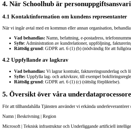
4. När Schoolhub är personuppgiftsansvar
4.1 Kontaktinformation om kundens representanter
När vi ingår avtal med en kommun eller annan organisation, behandlar
Vad behandlas:
Namn, befattning, e-postadress, telefonnummer
Syfte
: Administration av kundrelationer, uppföljning, fakturering
Rättslig grund
: GDPR art. 6 (1) (b) (nödvändig för att fullgöra av
4.2 Uppfyllande av lagkrav
Vad behandlas:
Vi lagrar kontrakt, faktureringsunderlag och l
Syfte:
Uppfylla lag- och arkivkrav, till exempel bokföringsregle
Rättslig grund
: GDPR art. 6 (1) (c) (rättslig förpliktelse).
5. Översikt över våra underdataprocessor
För att tillhandahålla Tjänsten använder vi erkända underleverantöre
Namn | Beskrivning | Region
Microsoft | Teknisk infrastruktur och Underliggande artificiell intelli