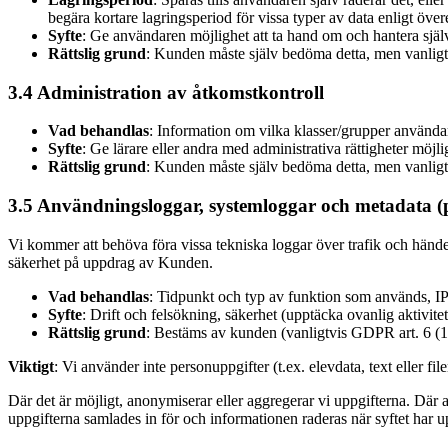
begära kortare lagringsperiod för vissa typer av data enligt öve
Syfte
: Ge användaren möjlighet att ta hand om och hantera själv
Rättslig grund
: Kunden måste själv bedöma detta, men vanligtvis
3.4 Administration av åtkomstkontroll
Vad behandlas
: Information om vilka klasser/grupper användarna
Syfte
: Ge lärare eller andra med administrativa rättigheter möjli
Rättslig grund
: Kunden måste själv bedöma detta, men vanligtvis
3.5 Användningsloggar, systemloggar och metadata 
Vi kommer att behöva föra vissa tekniska loggar över trafik och händels
säkerhet på uppdrag av Kunden.
Vad behandlas
: Tidpunkt och typ av funktion som används, IP
Syfte
: Drift och felsökning, säkerhet (upptäcka ovanlig aktivitet)
Rättslig grund
: Bestäms av kunden (vanligtvis GDPR art. 6 (1) (f)
Viktigt
: Vi använder inte personuppgifter (t.ex. elevdata, text eller fi
Där det är möjligt, anonymiserar eller aggregerar vi uppgifterna. Där a
uppgifterna samlades in för och informationen raderas när syftet har up