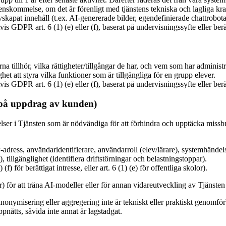
renskommelse, om det är förenligt med tjänstens tekniska och lagliga kra
skapat innehåll (t.ex. AI-genererade bilder, egendefinierade chattrobota
 GDPR art. 6 (1) (e) eller (f), baserat på undervisningssyfte eller berät
 tillhör, vilka rättigheter/tillgångar de har, och vem som har administre
ghet att styra vilka funktioner som är tillgängliga för en grupp elever.
 GDPR art. 6 (1) (e) eller (f), baserat på undervisningssyfte eller berät
(på uppdrag av kunden)
er i Tjänsten som är nödvändiga för att förhindra och upptäcka missbruk 
-adress, användaridentifierare, användarroll (elev/lärare), systemhänd
, tillgänglighet (identifiera driftstörningar och belastningstoppar).
 för berättigat intresse, eller art. 6 (1) (e) för offentliga skolor).
ler) för att träna AI-modeller eller för annan vidareutveckling av Tjänsten
nonymisering eller aggregering inte är tekniskt eller praktiskt genomförb
pnåtts, såvida inte annat är lagstadgat.