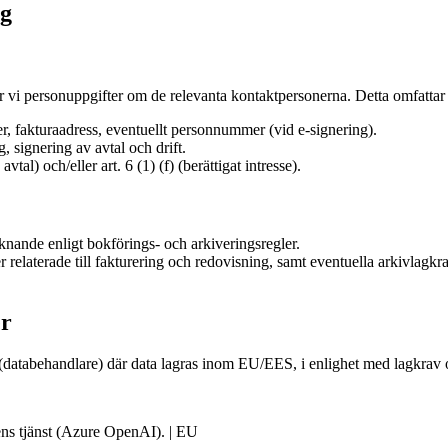
ig
 vi personuppgifter om de relevanta kontaktpersonerna. Detta omfattar 
, fakturaadress, eventuellt personnummer (vid e-signering).
, signering av avtal och drift.
tal) och/eller art. 6 (1) (f) (berättigat intresse).
iknande enligt bokförings- och arkiveringsregler.
r relaterade till fakturering och redovisning, samt eventuella arkivlagk
er
r (databehandlare) där data lagras inom EU/EES, i enlighet med lagkrav
gens tjänst (Azure OpenAI). | EU