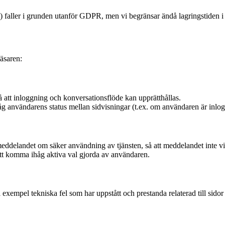
g) faller i grunden utanför GDPR, men vi begränsar ändå lagringstiden i 
äsaren:
å att inloggning och konversationsflöde kan upprätthållas.
g användarens status mellan sidvisningar (t.ex. om användaren är inlog
ddelandet om säker användning av tjänsten, så att meddelandet inte vi
tt komma ihåg aktiva val gjorda av användaren.
l exempel tekniska fel som har uppstått och prestanda relaterad till sid