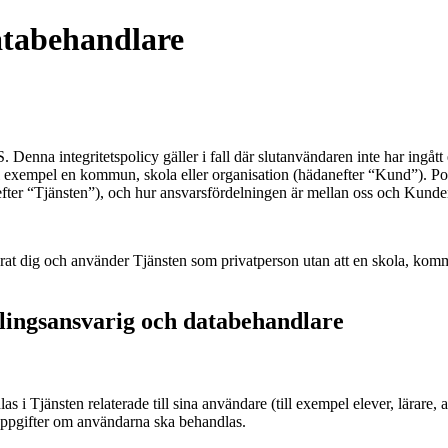
databehandlare
Denna integritetspolicy gäller i fall där slutanvändaren inte har ingåt
ll exempel en kommun, skola eller organisation (hädanefter “Kund”). Pol
fter “Tjänsten”), och hur ansvarsfördelningen är mellan oss och Kunde
erat dig och använder Tjänsten som privatperson utan att en skola, kom
lingsansvarig och databehandlare
i Tjänsten relaterade till sina användare (till exempel elever, lärare,
uppgifter om användarna ska behandlas.