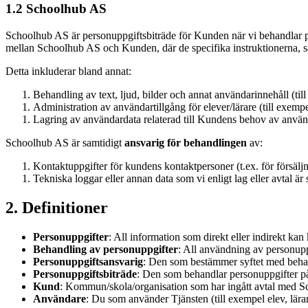
1.2 Schoolhub AS
Schoolhub AS är personuppgiftsbiträde för Kunden när vi behandlar per
mellan Schoolhub AS och Kunden, där de specifika instruktionerna, s
Detta inkluderar bland annat:
Behandling av text, ljud, bilder och annat användarinnehåll (ti
Administration av användartillgång för elever/lärare (till exemp
Lagring av användardata relaterad till Kundens behov av använda
Schoolhub AS är samtidigt
ansvarig för behandlingen
av:
Kontaktuppgifter för kundens kontaktpersoner (t.ex. för försäljn
Tekniska loggar eller annan data som vi enligt lag eller avtal är
2. Definitioner
Personuppgifter
: All information som direkt eller indirekt kan 
Behandling av personuppgifter
: All användning av personuppg
Personuppgiftsansvarig
: Den som bestämmer syftet med beha
Personuppgiftsbiträde
: Den som behandlar personuppgifter p
Kund
: Kommun/skola/organisation som har ingått avtal med Sc
Användare
: Du som använder Tjänsten (till exempel elev, lärar