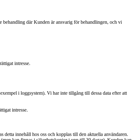
jande behandling där Kunden är ansvarig för behandlingen, och vi
ttigat intresse.
xempel i loggsystem). Vi har inte tillgång till dessa data efter att
tigat intresse.
s detta innehåll hos oss och kopplas till den aktuella användaren.
stem (men kan finnas i säkerhetskopior i upp till 30 dagar). Kunden kan