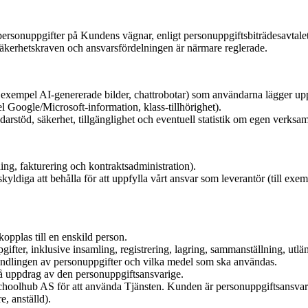
sonuppgifter på Kundens vägnar, enligt personuppgiftsbiträdesavtalet. 
äkerhetskraven och ansvarsfördelningen är närmare reglerade.
ll exempel AI-genererade bilder, chattrobotar) som användarna lägger upp
el Google/Microsoft-information, klass-tillhörighet).
rstöd, säkerhet, tillgänglighet och eventuell statistik om egen verksam
ing, fakturering och kontraktsadministration).
 skyldiga att behålla för att uppfylla vårt ansvar som leverantör (till e
kopplas till en enskild person.
ifter, inklusive insamling, registrering, lagring, sammanställning, utlä
ndlingen av personuppgifter och vilka medel som ska användas.
å uppdrag av den personuppgiftsansvarige.
hoolhub AS för att använda Tjänsten. Kunden är personuppgiftsansvarig
e, anställd).