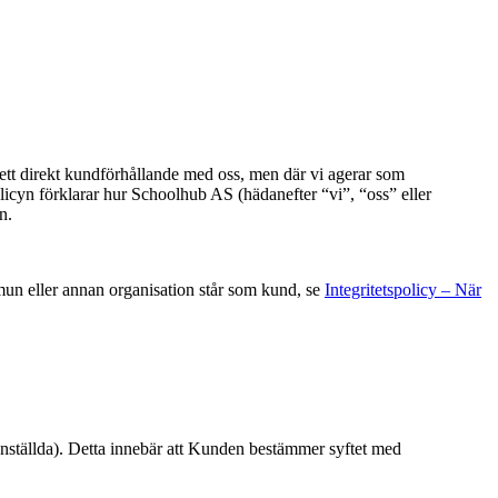
t ett direkt kundförhållande med oss, men där vi agerar som
icyn förklarar hur Schoolhub AS (hädanefter “vi”, “oss” eller
n.
mun eller annan organisation står som kund, se
Integritetspolicy – När
 anställda). Detta innebär att Kunden bestämmer syftet med