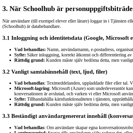
3. När Schoolhub är personuppgiftsbiträd
När användare (till exempel elever eller lärare) loggar in i Tjänsten e
(Schoolhub) är databehandlare.
3.1 Inloggning och identitetsdata (Google, Microsoft et
Vad behandlas:
Namn, användarnamn, e-postadress, organisati
Syfte:
Säker inloggning, korrekt åtkomst och differentiering av fu
Rättslig grund:
Kunden måste själv bedöma detta, men vanligtvis
3.2 Vanligt samtalsinnehåll (text, ljud, filer)
Vad behandlas
: Textmeddelanden, uppladdade filer eller tal. Vi
Microsoft-lagring
: Microsoft (Azure) som underleverantör kan me
konversationen är avslutad, och varken vi eller Microsoft anvä
Syfte:
Tillhandahålla kärnfunktionaliteten i tjänsten, upprätthå
Rättslig grund:
Kunden måste själv bedöma detta, men vanligtvis
3.3 Beständigt användargenererat innehåll (konversati
Vad behandlas
: Om användare skapar egna konversationsrobotar 
Lagringsperiod
: Sparas tills användaren själv raderar det, elle